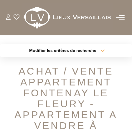
ACHETER
LOUER
Modifier les critères de recherche
Type de transaction
Localisation
Acheter
Localisation
ESTIMER
ACHAT / VENTE
Type de bien
Sélectionnez...
Surface min
APPARTEMENT
BIENS VENDUS
Plus de critères
Budget max
FONTENAY LE
NOTRE AGENCE
FLEURY -
Créer une alerte
APPARTEMENT A
QUI SOMMES-NOUS
VENDRE À
NOTRE EQUIPE