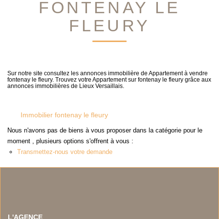
FONTENAY LE
NOS TEMOIGNAGES
NOS ACTUALITES
FLEURY
CONTACT
Sur notre site consultez les annonces immobilière de Appartement à vendre
EN
fontenay le fleury. Trouvez votre Appartement sur fontenay le fleury grâce aux
annonces immobilières de Lieux Versaillais.
Immobilier fontenay le fleury
Nous n'avons pas de biens à vous proposer dans la catégorie pour le
moment , plusieurs options s'offrent à vous :
Transmettez-nous votre demande
L'AGENCE