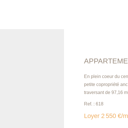
En plein coeur du cen
petite copropriété an
traversant de 97,16 m
composé: D'une entré
Ref. : 618
et belle hauteur sous
Loyer 2 550 €/m
aménagée et dinatoire
indépendants. Chauffa