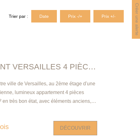
Créer une alerte
Trier par :
Date
Prix -/+
Prix +/-
APPARTEMENT VERSAILLES 4 PIÈCES DE 97,16 M2
tre ville de Versailles, au 2ème étage d'une
cienne, lumineux appartement 4 pièces
² en très bon état, avec éléments anciens,
e, un vaste séjour avec parquet, cheminée
 plafond, une cuisine indépendante
ois
, 3 chambres, salle de bains, sanitaires
DÉCOUVRIR
ge collectif compris dans le loyer. Cave à