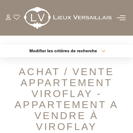
ACHETER
LOUER
Modifier les critères de recherche
Type de transaction
Localisation
Acheter
Localisation
ESTIMER
ACHAT / VENTE
Type de bien
Sélectionnez...
Surface min
APPARTEMENT
BIENS VENDUS
Plus de critères
Budget max
VIROFLAY -
NOTRE AGENCE
APPARTEMENT A
Créer une alerte
VENDRE À
QUI SOMMES-NOUS
VIROFLAY
NOTRE EQUIPE