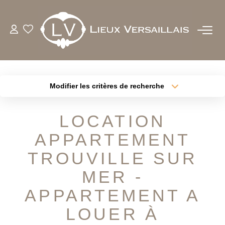
ACHETER
LOUER
Modifier les critères de recherche
Type de transaction
Localisation
Acheter
Localisation
ESTIMER
LOCATION
Type de bien
Sélectionnez...
Surface min
APPARTEMENT
BIENS VENDUS
Plus de critères
Budget max
TROUVILLE SUR
NOTRE AGENCE
MER -
Créer une alerte
APPARTEMENT A
QUI SOMMES-NOUS
LOUER À
NOTRE EQUIPE