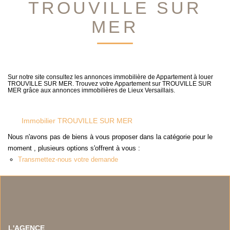
TROUVILLE SUR
NOS TEMOIGNAGES
NOS ACTUALITES
MER
CONTACT
Sur notre site consultez les annonces immobilière de Appartement à louer
EN
TROUVILLE SUR MER. Trouvez votre Appartement sur TROUVILLE SUR
MER grâce aux annonces immobilières de Lieux Versaillais.
Immobilier TROUVILLE SUR MER
Nous n'avons pas de biens à vous proposer dans la catégorie pour le
moment , plusieurs options s'offrent à vous :
Transmettez-nous votre demande
L'AGENCE