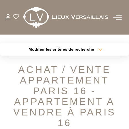
ACHETER
LOUER
Modifier les critères de recherche
Type de transaction
Localisation
Acheter
Localisation
ESTIMER
ACHAT / VENTE
Type de bien
Sélectionnez...
Surface min
APPARTEMENT
BIENS VENDUS
Plus de critères
Budget max
PARIS 16 -
NOTRE AGENCE
APPARTEMENT A
Créer une alerte
VENDRE À PARIS
QUI SOMMES-NOUS
16
NOTRE EQUIPE