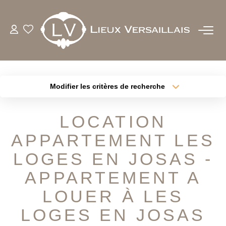
ACHETER
LOUER
Modifier les critères de recherche
Type de transaction
Localisation
Acheter
Localisation
ESTIMER
LOCATION
Type de bien
Sélectionnez...
Surface min
APPARTEMENT LES
BIENS VENDUS
Plus de critères
LOGES EN JOSAS -
Budget max
NOTRE AGENCE
APPARTEMENT A
Créer une alerte
LOUER À LES
QUI SOMMES-NOUS
LOGES EN JOSAS
NOTRE EQUIPE