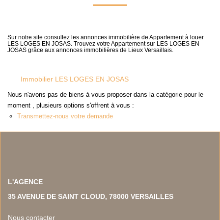
NOS TEMOIGNAGES
NOS ACTUALITES
Sur notre site consultez les annonces immobilière de Appartement à louer
LES LOGES EN JOSAS. Trouvez votre Appartement sur LES LOGES EN
JOSAS grâce aux annonces immobilières de Lieux Versaillais.
CONTACT
EN
Immobilier LES LOGES EN JOSAS
Nous n'avons pas de biens à vous proposer dans la catégorie pour le
moment , plusieurs options s'offrent à vous :
Transmettez-nous votre demande
L'AGENCE
35 AVENUE DE SAINT CLOUD, 78000 VERSAILLES
Nous contacter