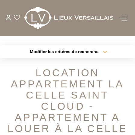
ACHETER
LOUER
Modifier les critères de recherche
Type de transaction
Localisation
Acheter
Localisation
ESTIMER
LOCATION
Type de bien
Sélectionnez...
Surface min
APPARTEMENT LA
BIENS VENDUS
Plus de critères
Budget max
CELLE SAINT
NOTRE AGENCE
CLOUD -
Créer une alerte
APPARTEMENT A
QUI SOMMES-NOUS
LOUER À LA CELLE
NOTRE EQUIPE