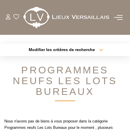
ACHETER
LOUER
Modifier les critères de recherche
Type de transaction
Localisation
Acheter
Localisation
ESTIMER
PROGRAMMES
Type de bien
Sélectionnez...
Surface min
NEUFS LES LOTS
BIENS VENDUS
Plus de critères
Budget max
BUREAUX
NOTRE AGENCE
Créer une alerte
QUI SOMMES-NOUS
Nous n'avons pas de biens à vous proposer dans la catégorie
NOTRE EQUIPE
Programmes neufs Les Lots Bureaux pour le moment , plusieurs