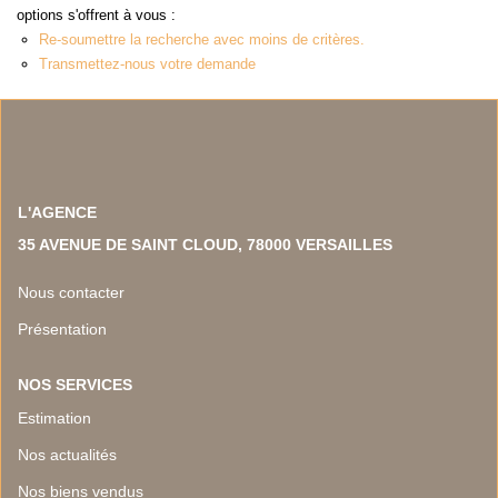
NOS TEMOIGNAGES
options s'offrent à vous :
Re-soumettre la recherche avec moins de critères.
NOS ACTUALITES
Transmettez-nous votre demande
CONTACT
EN
L'AGENCE
35 AVENUE DE SAINT CLOUD, 78000 VERSAILLES
Nous contacter
Présentation
NOS SERVICES
Estimation
Nos actualités
Nos biens vendus