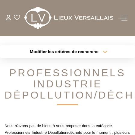
ACHETER
LOUER
Modifier les critères de recherche
Type de transaction
Localisation
Acheter
Localisation
ESTIMER
PROFESSIONNELS
Type de bien
Sélectionnez...
Surface min
INDUSTRIE
BIENS VENDUS
Plus de critères
DÉPOLLUTION/DÉCH
Budget max
NOTRE AGENCE
Créer une alerte
QUI SOMMES-NOUS
Nous n'avons pas de biens à vous proposer dans la catégorie
NOTRE EQUIPE
Professionnels Industrie Dépollution/déchets pour le moment , plusieurs