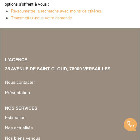
NOS TEMOIGNAGES
options s'offrent à vous :
Re-soumettre la recherche avec moins de critères.
NOS ACTUALITES
Transmettez-nous votre demande
CONTACT
EN
L'AGENCE
35 AVENUE DE SAINT CLOUD, 78000 VERSAILLES
Nous contacter
Présentation
NOS SERVICES
Estimation
Nos actualités
Nos biens vendus