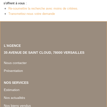
NOS TEMOIGNAGES
s'offrent à vous :
Re-soumettre la recherche avec moins de critères.
NOS ACTUALITES
Transmettez-nous votre demande
CONTACT
EN
L'AGENCE
35 AVENUE DE SAINT CLOUD, 78000 VERSAILLES
Nous contacter
Présentation
NOS SERVICES
Estimation
Nos actualités
Nos biens vendus