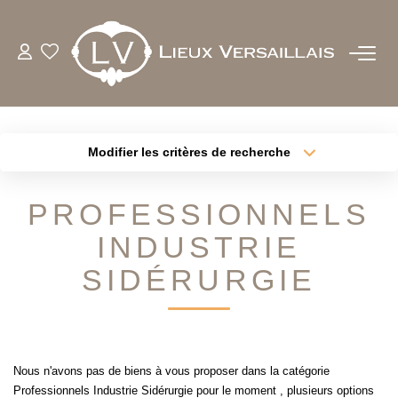
ACHETER
LOUER
Modifier les critères de recherche
Type de transaction
Localisation
Acheter
Localisation
ESTIMER
PROFESSIONNELS
Type de bien
Sélectionnez...
Surface min
INDUSTRIE
BIENS VENDUS
Plus de critères
Budget max
SIDÉRURGIE
NOTRE AGENCE
Créer une alerte
QUI SOMMES-NOUS
Nous n'avons pas de biens à vous proposer dans la catégorie
NOTRE EQUIPE
Professionnels Industrie Sidérurgie pour le moment , plusieurs options