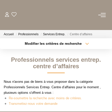
ACHETER
Accueil
Professionnels
Services Entrep.
Centre d’affaires
LOUER
Modifier les critères de recherche
Localisation
Type de transaction
Surface min
ESTIMER
Professionnels services entrep.
Type de bien
centre d’affaires
Plus de critères
Budget max
BIENS VENDUS
Créer une alerte
Nous n'avons pas de biens à vous proposer dans la catégorie
NOTRE AGENCE
Professionnels Services Entrep. Centre d’affaires pour le moment ,
plusieurs options s'offrent à vous :
QUI SOMMES-NOUS
Re-soumettre la recherche avec moins de critères.
NOTRE EQUIPE
Transmettez-nous votre demande
NOS TEMOIGNAGES