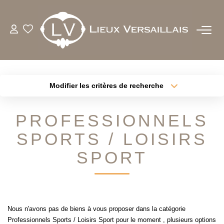
ACHETER
LOUER
Modifier les critères de recherche
Type de transaction
Localisation
Acheter
Localisation
ESTIMER
PROFESSIONNELS
Type de bien
Sélectionnez...
Surface min
SPORTS / LOISIRS
BIENS VENDUS
Plus de critères
Budget max
SPORT
NOTRE AGENCE
Créer une alerte
QUI SOMMES-NOUS
Nous n'avons pas de biens à vous proposer dans la catégorie
NOTRE EQUIPE
Professionnels Sports / Loisirs Sport pour le moment , plusieurs options