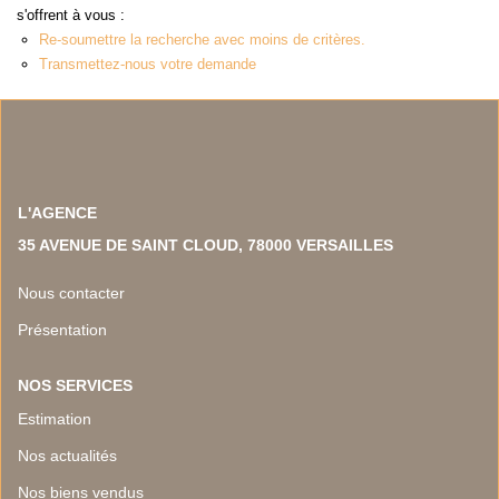
NOS TEMOIGNAGES
s'offrent à vous :
Re-soumettre la recherche avec moins de critères.
NOS ACTUALITES
Transmettez-nous votre demande
CONTACT
EN
L'AGENCE
35 AVENUE DE SAINT CLOUD, 78000 VERSAILLES
Nous contacter
Présentation
NOS SERVICES
Estimation
Nos actualités
Nos biens vendus