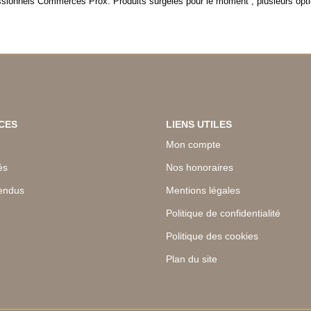
sionnels Commerces Prox. Produits surgelés pour le moment , plusieurs optio
CES
LIENS UTILES
Mon compte
és
Nos honoraires
endus
Mentions légales
Politique de confidentialité
Politique des cookies
Plan du site