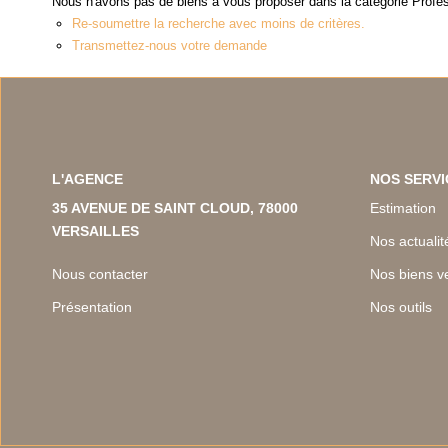
Nous n'avons pas de biens à vous proposer dans la catégorie Profes
Re-soumettre la recherche avec moins de critères.
Transmettez-nous votre demande
L'AGENCE
NOS SERVI
35 AVENUE DE SAINT CLOUD, 78000
Estimation
VERSAILLES
Nos actualit
Nous contacter
Nos biens v
Présentation
Nos outils