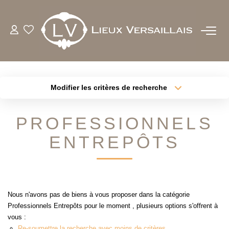
ACHETER
LOUER
Modifier les critères de recherche
Type de transaction
Localisation
Acheter
Localisation
ESTIMER
PROFESSIONNELS
Type de bien
Sélectionnez...
Surface min
ENTREPÔTS
BIENS VENDUS
Plus de critères
Budget max
NOTRE AGENCE
Créer une alerte
Nous n'avons pas de biens à vous proposer dans la catégorie
QUI SOMMES-NOUS
Professionnels Entrepôts pour le moment , plusieurs options s'offrent à
NOTRE EQUIPE
vous :
Re-soumettre la recherche avec moins de critères.