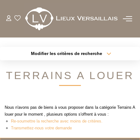
ACHETER
LOUER
Modifier les critères de recherche
Type de transaction
Localisation
Acheter
Localisation
ESTIMER
TERRAINS A LOUER
Type de bien
Sélectionnez...
Surface min
BIENS VENDUS
Plus de critères
Budget max
NOTRE AGENCE
Nous n'avons pas de biens à vous proposer dans la catégorie Terrains A
Créer une alerte
louer pour le moment , plusieurs options s'offrent à vous :
Re-soumettre la recherche avec moins de critères.
QUI SOMMES-NOUS
Transmettez-nous votre demande
NOTRE EQUIPE