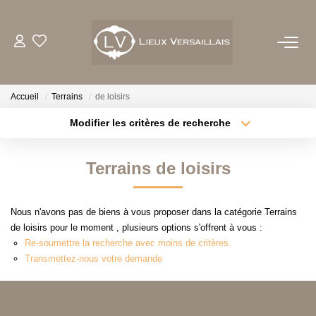
ACHETER
Accueil
Terrains
de loisirs
LOUER
Modifier les critères de recherche
Localisation
Type de transaction
Surface min
ESTIMER
Terrains de loisirs
Type de bien
Plus de critères
Budget max
BIENS VENDUS
Nous n'avons pas de biens à vous proposer dans la catégorie Terrains
Créer une alerte
de loisirs pour le moment , plusieurs options s'offrent à vous :
NOTRE AGENCE
Re-soumettre la recherche avec moins de critères.
Transmettez-nous votre demande
QUI SOMMES-NOUS
NOTRE EQUIPE
NOS TEMOIGNAGES