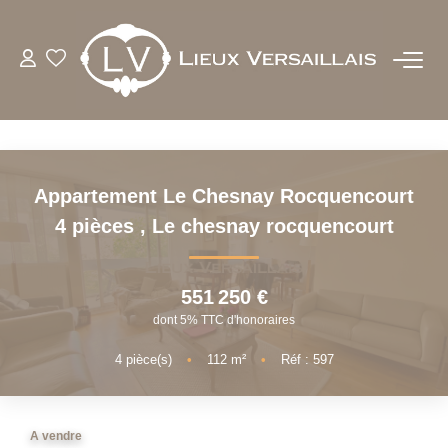
ACHETER
LOUER
Appartement Le Chesnay Rocquencourt
ESTIMER
4 pièces
,
Le chesnay rocquencourt
BIENS VENDUS
551 250 €
dont 5% TTC d'honoraires
NOTRE AGENCE
4
pièce(s)
•
112
m²
•
Réf : 597
QUI SOMMES-NOUS
NOTRE EQUIPE
A vendre