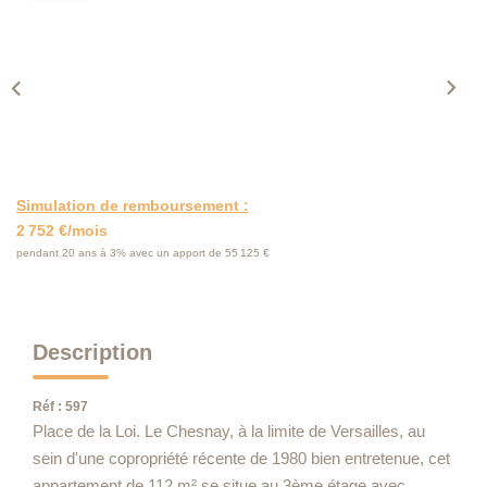
NOS TEMOIGNAGES
NOS ACTUALITES
CONTACT
EN
Simulation de remboursement :
2 752 €/mois
pendant 20 ans à 3% avec un apport de 55 125 €
Description
Réf : 597
Place de la Loi. Le Chesnay, à la limite de Versailles, au
sein d'une copropriété récente de 1980 bien entretenue, cet
appartement de 112 m² se situe au 3ème étage avec