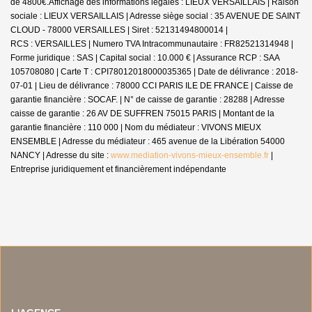
de 4800€.
Affichage des informations légales : LIEUX VERSAILLAIS | Raison
sociale : LIEUX VERSAILLAIS | Adresse siège social : 35 AVENUE DE SAINT
CLOUD - 78000 VERSAILLES | Siret : 52131494800014 |
RCS : VERSAILLES | Numero TVA Intracommunautaire : FR82521314948 |
Forme juridique : SAS | Capital social : 10.000 € | Assurance RCP : SAA
105708080 |
Carte T : CPI78012018000035365 | Date de délivrance : 2018-
07-01 | Lieu de délivrance : 78000 CCI PARIS ILE DE FRANCE | Caisse de
garantie financière : SOCAF. | N° de caisse de garantie : 28288 | Adresse
caisse de garantie : 26 AV DE SUFFREN 75015 PARIS | Montant de la
garantie financière : 110 000 | Nom du médiateur : VIVONS MIEUX
ENSEMBLE | Adresse du médiateur : 465 avenue de la Libération 54000
NANCY | Adresse du site :
www.mediation-vivons-mieux-ensemble.fr
|
Entreprise juridiquement et financièrement indépendante