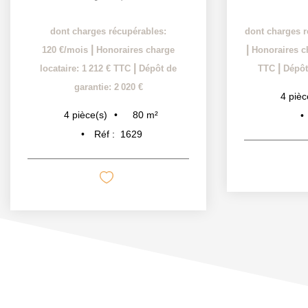
dont charges récupérables:
dont charges r
|
|
120 €/mois
Honoraires charge
Honoraires ch
|
|
locataire: 1 212 € TTC
Dépôt de
TTC
Dépôt
garantie: 2 020 €
4
pièc
80
m²
4
pièce(s)
Réf :
1629